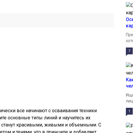
Ос
ка
Пре
хот
7
Ка
че
Ищи
лиц
ически все начинают с осваивания техники
1
ите основные типы линий и научитесь их
 станут красивыми, живыми и объемными. С
том и тенями, что в принципе и добавляет