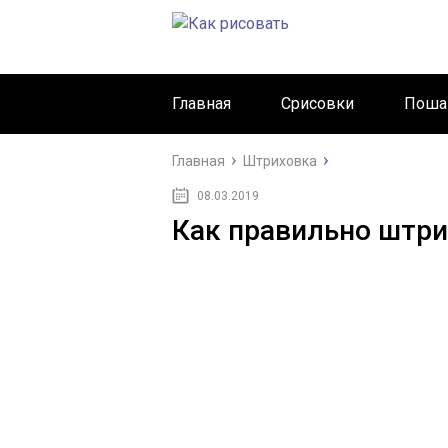
Главная
Срисовки
Поша
Главная
Штриховка
08.03.2019
Как правильно штри