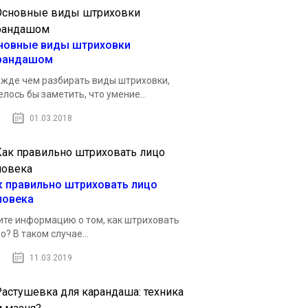
новные виды штриховки
рандашом
жде чем разбирать виды штриховки,
елось бы заметить, что умение...
01.03.2018
к правильно штриховать лицо
ловека
те информацию о том, как штриховать
о? В таком случае...
11.03.2019