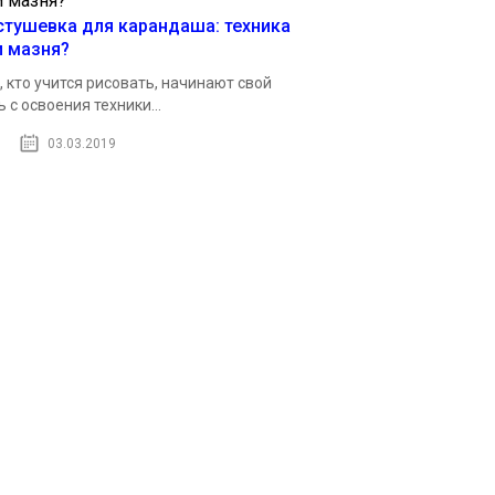
стушевка для карандаша: техника
и мазня?
, кто учится рисовать, начинают свой
ь с освоения техники...
03.03.2019